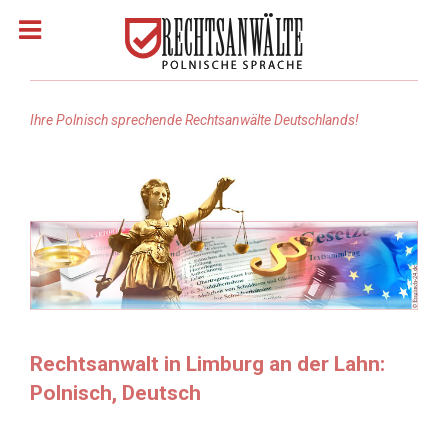
Ihre Polnisch sprechende Rechtsanwälte Deutschlands!
Homepage
Rechtsanwälte: Polnisch
Rechtsgebiete
Rechtsanwälte: Arabisch
Rechtsanwalt in Limburg an der Lahn:
Polnisch, Deutsch
Rechtsanwälte Russisch
Rechtsanwälte: Türkisch